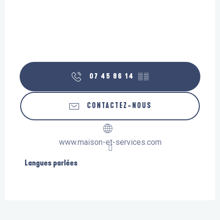
07 45 86 14
▒▒
CONTACTEZ-NOUS
www.maison-et-services.com
Langues parlées
Langues parlées