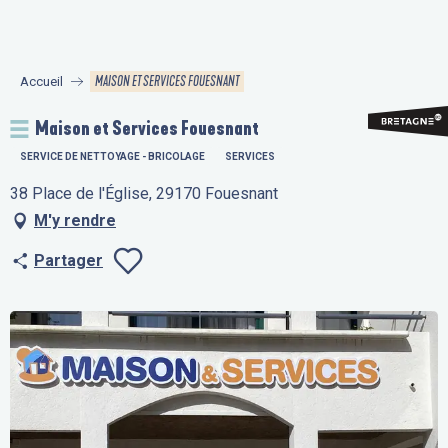
Aller
au
contenu
MAISON ET SERVICES FOUESNANT
Accueil
principal
Maison et Services Fouesnant
SERVICE DE NETTOYAGE - BRICOLAGE
SERVICES
38 Place de l'Église, 29170 Fouesnant
M'y rendre
Partager
Ajouter aux fav