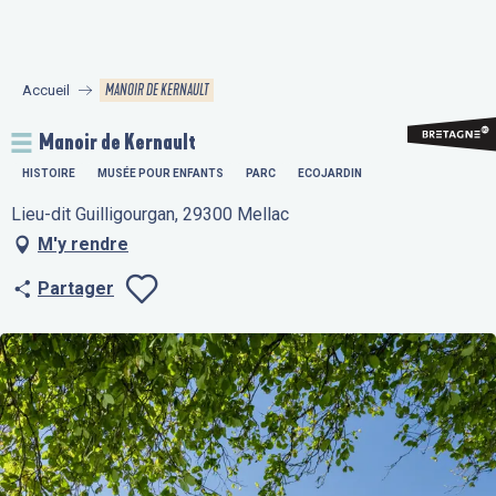
Aller
au
contenu
MANOIR DE KERNAULT
Accueil
principal
Manoir de Kernault
HISTOIRE
MUSÉE POUR ENFANTS
PARC
ECOJARDIN
Lieu-dit Guilligourgan, 29300 Mellac
M'y rendre
Partager
Ajouter aux fav