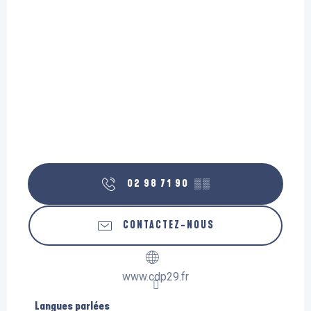
02 98 71 90
▒▒
CONTACTEZ-NOUS
www.cdp29.fr
Langues parlées
Langues parlées