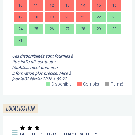
10
11
12
13
14
15
16
14
17
18
19
20
21
22
23
21
24
25
26
27
28
29
30
28
31
Ces disponibilités sont fournies à
titre indicatif, contactez
l'établissement pour une
information plus précise.
Mise à
jour le
02 février 2026 à 09:22.
Disponible
Complet
Fermé
LOCALISATION