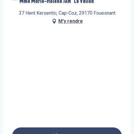
Mme Marie-Hélène JAN "Le Vallon"
37 Hent Kersentic, Cap-Coz, 29170 Fouesnant
M'y rendre