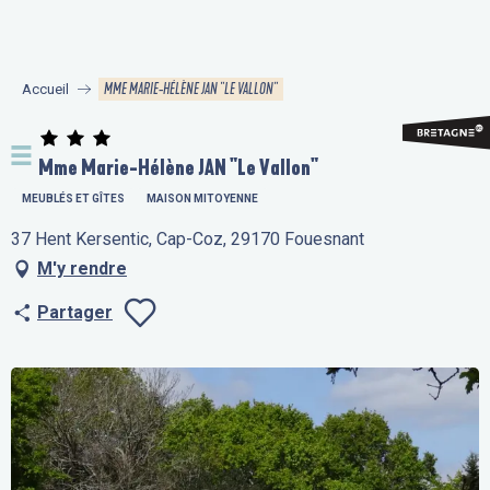
Aller
au
contenu
MME MARIE-HÉLÈNE JAN "LE VALLON"
Accueil
principal
Mme Marie-Hélène JAN "Le Vallon"
MEUBLÉS ET GÎTES
MAISON MITOYENNE
37 Hent Kersentic, Cap-Coz, 29170 Fouesnant
M'y rendre
Partager
Ajouter aux fav