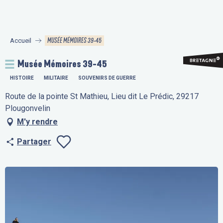
Aller
au
contenu
MUSÉE MÉMOIRES 39-45
Accueil
principal
Musée Mémoires 39-45
HISTOIRE
MILITAIRE
SOUVENIRS DE GUERRE
Route de la pointe St Mathieu, Lieu dit Le Prédic, 29217
Plougonvelin
M'y rendre
Partager
Ajouter aux fav