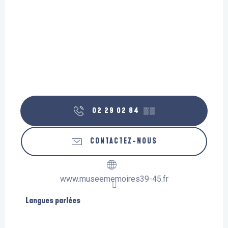
02 29 02 84
▒▒
CONTACTEZ-NOUS
www.museememoires39-45.fr
Langues parlées
Langues parlées