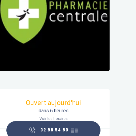
Ouverture et coordonnées
Ouvert aujourd'hui
dans 6 heures
Voir les horaires
02 98 54 80
▒▒