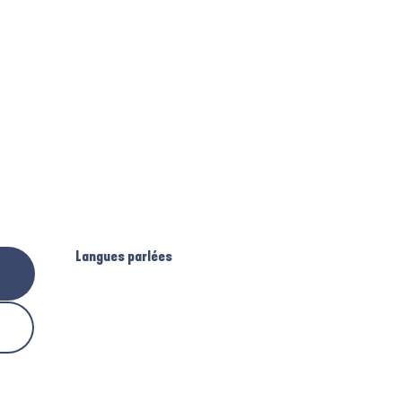
Langues parlées
Langues parlées