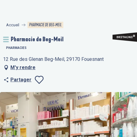
Aller
au
contenu
PHARMACIE DE BEG-MEIL
Accueil
principal
Pharmacie de Beg-Meil
PHARMACIES
12 Rue des Glenan Beg-Meil, 29170 Fouesnant
M'y rendre
Partager
Ajouter aux fav