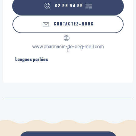
02 98 94 95
▒▒
CONTACTEZ-NOUS
www.pharmacie-de-beg-meil.com
Langues parlées
Langues parlées