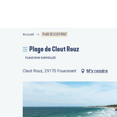
Aller
au
contenu
principal
PLAGE DE CLEUT ROUZ
Accueil
Plage de Cleut Rouz
PLAGE NON SURVEILLÉE
Cleut Rouz, 29170 Fouesnant
M'y rendre