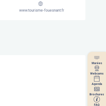
www.tourisme-fouesnant.fr
Marées
Marées
Webcams
Webcams
Agenda
Agenda
Brochures
Brochures
FAQ
FAQ