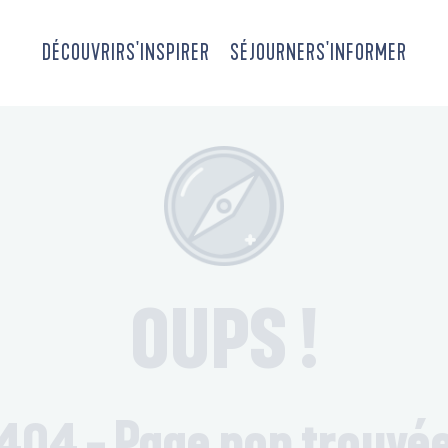
DÉCOUVRIR
S'INSPIRER
SÉJOURNER
S'INFORMER
OUPS !
404 - Page non trouvé