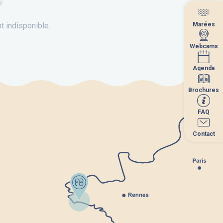
Marées
Marées
 indisponible.
Webcams
Webcams
Agenda
Agenda
Brochures
Brochures
FAQ
FAQ
Contact
Contact