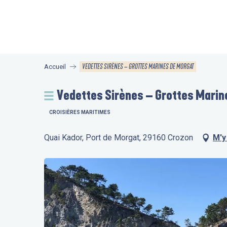
Aller
au
contenu
principal
VEDETTES SIRÈNES – GROTTES MARINES DE MORGAT
Accueil
Vedettes Sirènes – Grottes Marin
CROISIÈRES MARITIMES
Quai Kador, Port de Morgat, 29160 Crozon
M'y