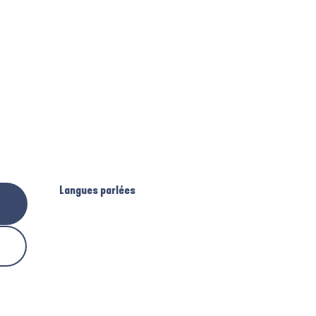
Langues parlées
Langues parlées