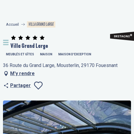
Aller
au
contenu
VILLA GRAND LARGE
Accueil
principal
Villa Grand Large
MEUBLÉS ET GÎTES
MAISON
MAISON D'EXCEPTION
36 Route du Grand Large, Mousterlin, 29170 Fouesnant
M'y rendre
Partager
Ajouter aux fav