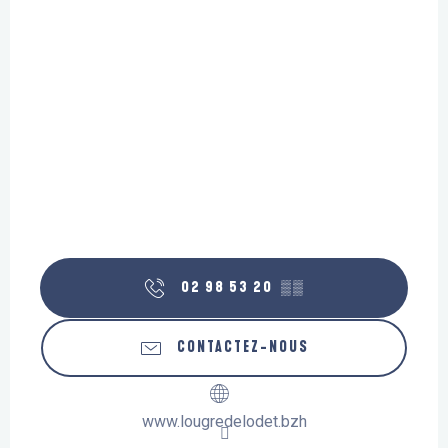
02 98 53 20
▒▒
CONTACTEZ-NOUS
www.lougredelodet.bzh