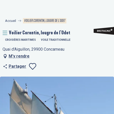
Aller
au
contenu
VOILIER CORENTIN, LOUGRE DE L'ODET
Accueil
principal
Voilier Corentin, lougre de l'Odet
CROISIÈRES MARITIMES
VOILE TRADITIONNELLE
Quai d'Aiguillon, 29900 Concarneau
M'y rendre
Partager
Ajouter aux fav