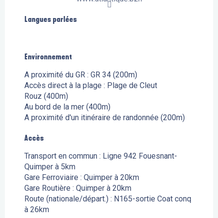
Langues parlées
Langues parlées
Environnement
Environnement
A proximité du GR :
GR 34
(200m)
Accès direct à la plage :
Plage de Cleut
Rouz
(400m)
Au bord de la mer
(400m)
A proximité d'un itinéraire de randonnée
(200m)
Accès
Accès
Transport en commun : Ligne 942 Fouesnant-
Quimper à 5km
Gare Ferroviaire : Quimper à 20km
Gare Routière : Quimper à 20km
Route (nationale/départ.) : N165-sortie Coat conq
à 26km