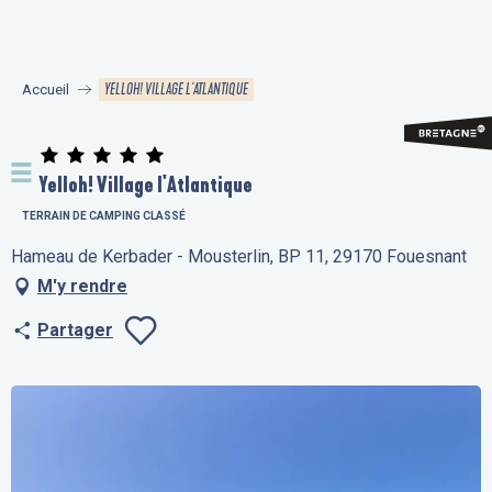
Aller
au
contenu
YELLOH! VILLAGE L'ATLANTIQUE
Accueil
principal
Yelloh! Village l'Atlantique
TERRAIN DE CAMPING CLASSÉ
Hameau de Kerbader - Mousterlin, BP 11, 29170 Fouesnant
M'y rendre
Partager
Ajouter aux fav