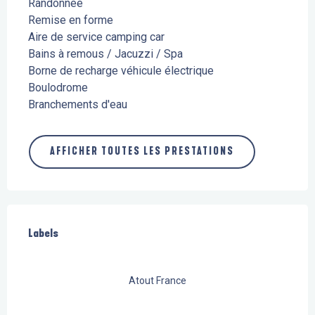
Randonnée
Remise en forme
Aire de service camping car
Bains à remous / Jacuzzi / Spa
Borne de recharge véhicule électrique
Boulodrome
Branchements d'eau
AFFICHER TOUTES LES PRESTATIONS
Offres de prestations
Labels
Labels
Atout France