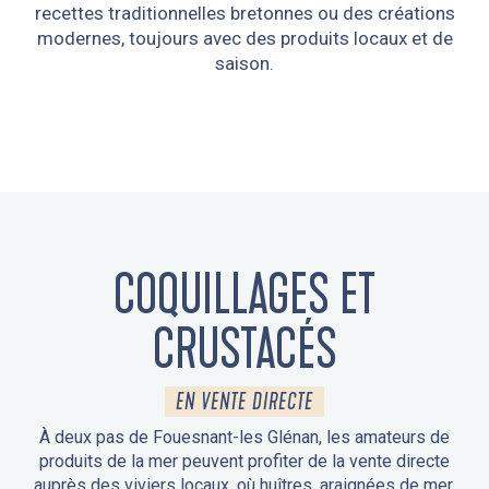
recettes traditionnelles bretonnes ou des créations
modernes, toujours avec des produits locaux et de
MARCHÉS
saison.
LIRE LA SUITE
COQUILLAGES ET
CRUSTACÉS
EN VENTE DIRECTE
À deux pas de Fouesnant-les Glénan, les amateurs de
produits de la mer peuvent profiter de la vente directe
auprès des viviers locaux, où huîtres, araignées de mer,