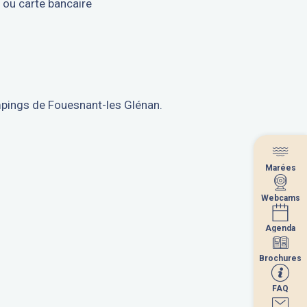
 ou carte bancaire
mpings de Fouesnant-les Glénan.
Marées
Marées
Webcams
Webcams
Agenda
Agenda
Brochures
Brochures
FAQ
FAQ