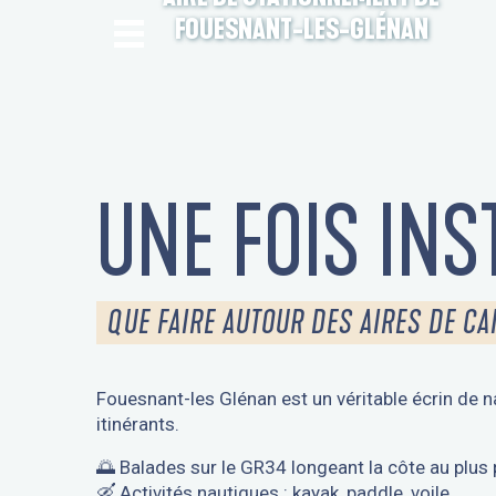
FOUESNANT-LES-GLÉNAN
UNE FOIS INS
QUE FAIRE AUTOUR DES AIRES DE C
Fouesnant-les Glénan est un véritable écrin de na
itinérants.
🌅 Balades sur le GR34 longeant la côte au plus 
🛶 Activités nautiques : kayak, paddle, voile.