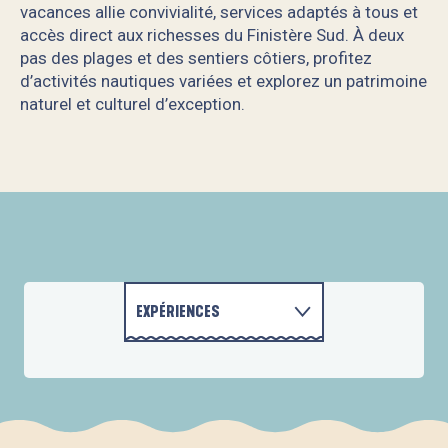
vacances allie convivialité, services adaptés à tous et
accès direct aux richesses du Finistère Sud. À deux
pas des plages et des sentiers côtiers, profitez
d’activités nautiques variées et explorez un patrimoine
naturel et culturel d’exception.
Village Club du Soleil Beg-Meil
EXPÉRIENCES
LE MARAIS DE MOUSTERLIN
ACTIVITÉS
HÉBERGEMENTS