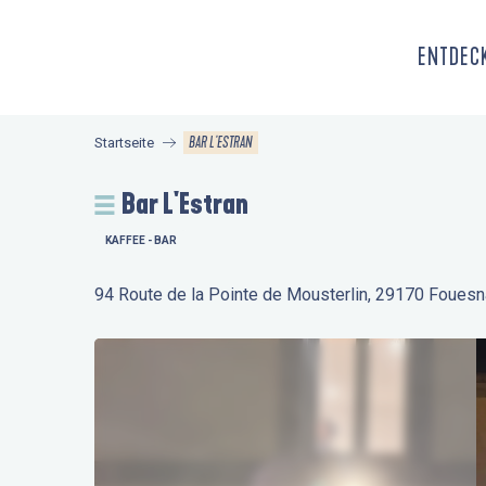
Aller
au
ENTDECK
contenu
principal
BAR L'ESTRAN
Startseite
Bar L'Estran
KAFFEE - BAR
94 Route de la Pointe de Mousterlin, 29170 Fouesn