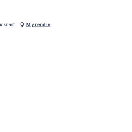
uesnant
M'y rendre