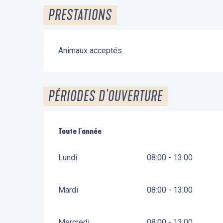
PRESTATIONS
Animaux acceptés
PÉRIODES D'OUVERTURE
Toute l'année
Toute l'année
Lundi
08:00 - 13:00
Mardi
08:00 - 13:00
Mercredi
08:00 - 13:00