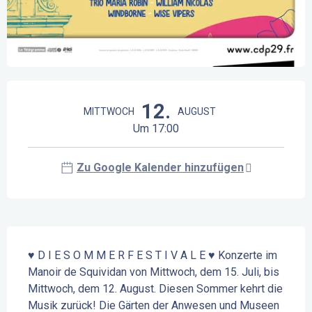
Öffnungszeiten & Kontaktdaten
12.
MITTWOCH
AUGUST
Um 17:00
Zu Google Kalender hinzufügen
Beschreibung
♥ D I E S O M M E R F E S T I V A L E ♥ Konzerte im 
Manoir de Squividan von Mittwoch, dem 15. Juli, bis 
Mittwoch, dem 12. August. Diesen Sommer kehrt die 
Musik zurück! Die Gärten der Anwesen und Museen 