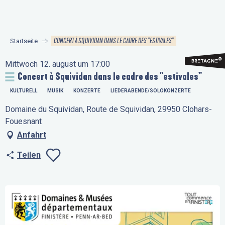
Aller
au
contenu
CONCERT À SQUIVIDAN DANS LE CADRE DES "ESTIVALES"
Startseite
principal
Mittwoch 12. august um 17:00
Concert à Squividan dans le cadre des "estivales"
KULTURELL
MUSIK
KONZERTE
LIEDERABENDE/SOLOKONZERTE
Domaine du Squividan, Route de Squividan, 29950 Clohars-
Fouesnant
Anfahrt
Teilen
Ajouter aux favo