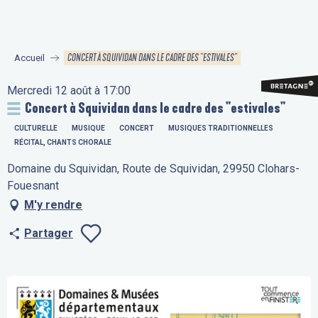
Aller
au
contenu
CONCERT À SQUIVIDAN DANS LE CADRE DES "ESTIVALES"
Accueil
principal
Mercredi 12 août à 17:00
Concert à Squividan dans le cadre des "estivales"
CULTURELLE
MUSIQUE
CONCERT
MUSIQUES TRADITIONNELLES
RÉCITAL, CHANTS CHORALE
Domaine du Squividan, Route de Squividan, 29950 Clohars-
Fouesnant
M'y rendre
Partager
Ajouter aux fav