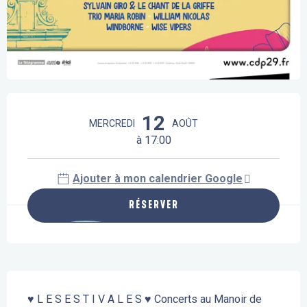
Ouverture et coordonnées
12
MERCREDI
AOÛT
à 17:00
Ajouter à mon calendrier Google
RÉSERVER
Description
♥ L E S E S T I V A L E S ♥ Concerts au Manoir de 