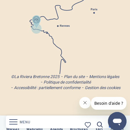
©La Riviera Bretonne 2025
Plan du site
Mentions légales
Politique de confidentialité
Accessibilité : partiellement conforme
Gestion des cookies
MENU
s
Webcams
Marées
Webcams
Agenda
Brochures
Agenda
Brochures
FAQ
Contact
FAQ
Contact