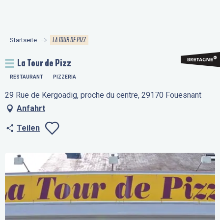
Aller
au
contenu
LA TOUR DE PIZZ
Startseite
principal
La Tour de Pizz
RESTAURANT
PIZZERIA
29 Rue de Kergoadig, proche du centre, 29170 Fouesnant
Anfahrt
Teilen
Ajouter aux favo