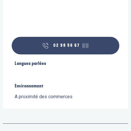
02 98 56 67
▒▒
Langues parlées
Langues parlées
Environnement
Environnement
A proximité des commerces