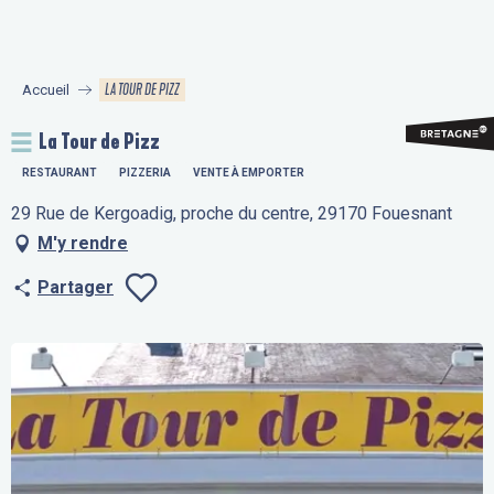
Aller
au
contenu
LA TOUR DE PIZZ
Accueil
principal
La Tour de Pizz
RESTAURANT
PIZZERIA
VENTE À EMPORTER
29 Rue de Kergoadig, proche du centre, 29170 Fouesnant
M'y rendre
Partager
Ajouter aux fav