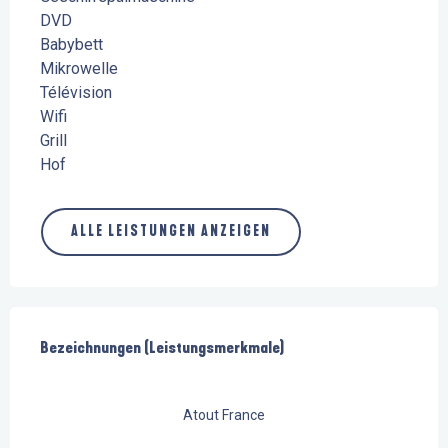
DVD
Babybett
Mikrowelle
Télévision
Wifi
Grill
Hof
ALLE LEISTUNGEN ANZEIGEN
Leistungensmöglichkeiten
Bezeichnungen (Leistungsmerkmale)
Bezeichnungen (Leistungsmerkmale)
Atout France