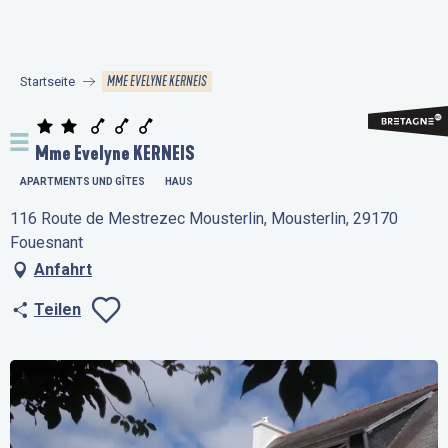
Aller
au
contenu
MME EVELYNE KERNEIS
Startseite
principal
Mme Evelyne KERNEIS
APARTMENTS UND GÎTES
HAUS
116 Route de Mestrezec Mousterlin, Mousterlin, 29170
Fouesnant
Anfahrt
Teilen
Ajouter aux favo