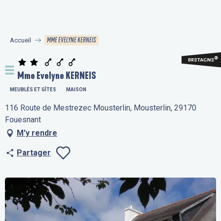
Aller
au
contenu
MME EVELYNE KERNEIS
Accueil
principal
Mme Evelyne KERNEIS
MEUBLÉS ET GÎTES
MAISON
116 Route de Mestrezec Mousterlin, Mousterlin, 29170
Fouesnant
M'y rendre
Partager
Ajouter aux fav