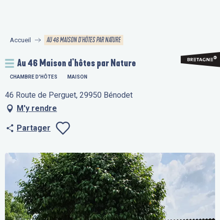
Aller
au
contenu
AU 46 MAISON D'HÔTES PAR NATURE
Accueil
principal
Au 46 Maison d'hôtes par Nature
CHAMBRE D'HÔTES
MAISON
46 Route de Perguet, 29950 Bénodet
M'y rendre
Partager
Ajouter aux fav