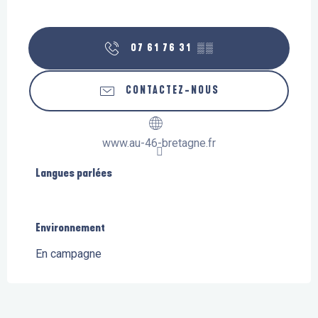
07 61 76 31
▒▒
CONTACTEZ-NOUS
www.au-46-bretagne.fr
Langues parlées
Langues parlées
Environnement
Environnement
En campagne