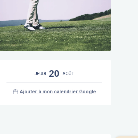
Ouverture et coordonnées
20
JEUDI
AOÛT
Ajouter à mon calendrier Google