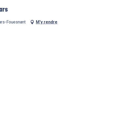
hars
hars-Fouesnant
M'y rendre