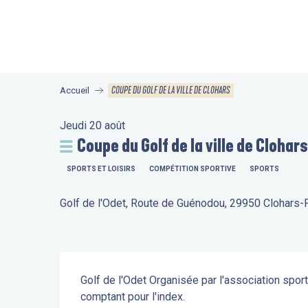
Aller
au
contenu
principal
COUPE DU GOLF DE LA VILLE DE CLOHARS
Accueil
Jeudi 20 août
Coupe du Golf de la ville de Clohars
SPORTS ET LOISIRS
COMPÉTITION SPORTIVE
SPORTS
Golf de l'Odet, Route de Guénodou, 29950 Clohars
Description
Golf de l'Odet Organisée par l'association sport
comptant pour l'index.