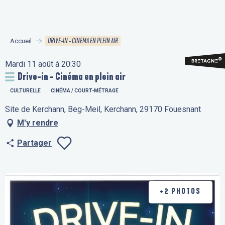
Aller
au
contenu
DRIVE-IN - CINÉMA EN PLEIN AIR
Accueil
principal
Mardi 11 août à 20:30
Drive-in - Cinéma en plein air
CULTURELLE
CINÉMA / COURT-MÉTRAGE
Site de Kerchann, Beg-Meil, Kerchann, 29170 Fouesnant
M'y rendre
Partager
Ajouter aux fav
+2 PHOTOS