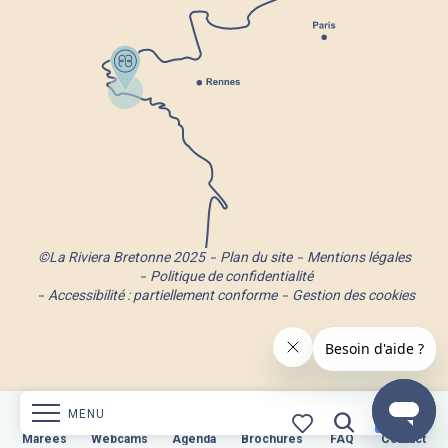
©La Riviera Bretonne 2025
Plan du site
Mentions légales
Politique de confidentialité
Accessibilité : partiellement conforme
Gestion des cookies
MENU
s
Webcams
Marées
Webcams
Agenda
Brochures
Agenda
Brochures
FAQ
Contact
FAQ
Contact
Recherche