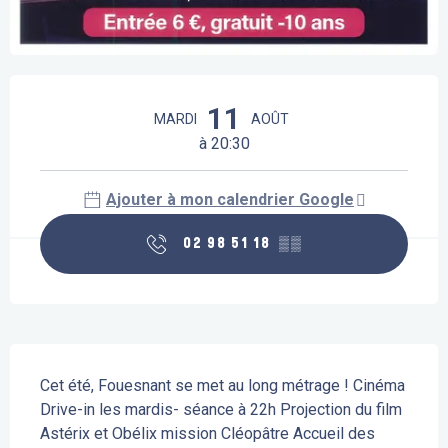
Ouverture et coordonnées
11
MARDI
AOÛT
à 20:30
Ajouter à mon calendrier Google
02 98 51 18
▒▒
Description
Cet été, Fouesnant se met au long métrage ! Cinéma 
Drive-in les mardis- séance à 22h Projection du film 
Astérix et Obélix mission Cléopâtre Accueil des 