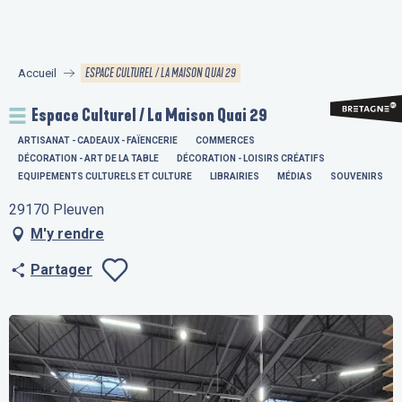
Aller
au
contenu
ESPACE CULTUREL / LA MAISON QUAI 29
Accueil
principal
Espace Culturel / La Maison Quai 29
ARTISANAT - CADEAUX - FAÏENCERIE
COMMERCES
DÉCORATION - ART DE LA TABLE
DÉCORATION - LOISIRS CRÉATIFS
EQUIPEMENTS CULTURELS ET CULTURE
LIBRAIRIES
MÉDIAS
SOUVENIRS
29170 Pleuven
M'y rendre
Partager
Ajouter aux fav