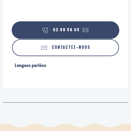
02 98 56 05
▒▒
CONTACTEZ-NOUS
Langues parlées
Langues parlées