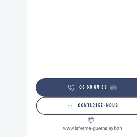
06 68 65 39
▒▒
CONTACTEZ-NOUS
www.laferme-guernalay.bzh