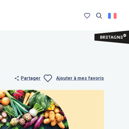
Recherche
Voir les favoris
Partager
Ajouter à mes favoris
Ajouter aux f