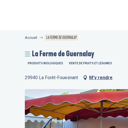
Aller
au
contenu
principal
LA FERME DE GUERNALAY
Accueil
La Ferme de Guernalay
PRODUITS BIOLOGIQUES
VENTE DE FRUITS ET LÉGUMES
29940 La Forêt-Fouesnant
M'y rendre