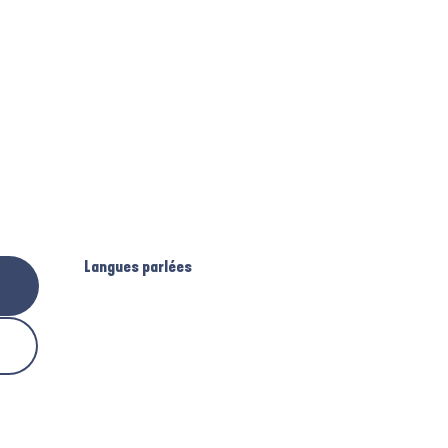
Langues parlées
Langues parlées