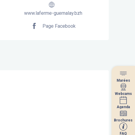
www.laferme-guernalay.bzh
Page Facebook
Marées
Marées
Webcams
Webcams
Agenda
Agenda
Brochures
Brochures
FAQ
FAQ