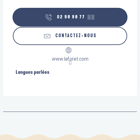
02 98 98 77
▒▒
CONTACTEZ-NOUS
www.laforet.com
Langues parlées
Langues parlées