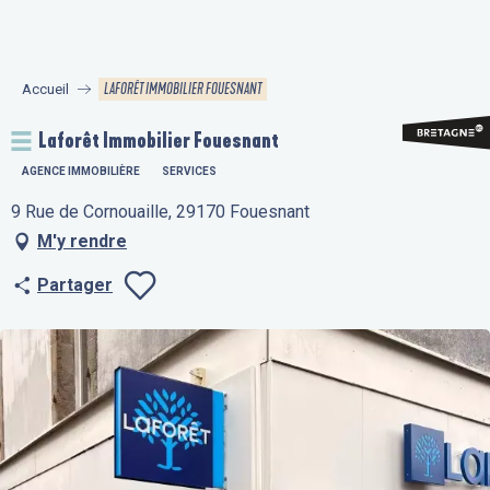
Aller
au
contenu
LAFORÊT IMMOBILIER FOUESNANT
Accueil
principal
Laforêt Immobilier Fouesnant
AGENCE IMMOBILIÈRE
SERVICES
9 Rue de Cornouaille, 29170 Fouesnant
M'y rendre
Partager
Ajouter aux fav