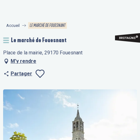
Aller
au
contenu
LE MARCHÉ DE FOUESNANT
Accueil
principal
Le marché de Fouesnant
Place de la mairie, 29170 Fouesnant
M'y rendre
Partager
Ajouter aux fav