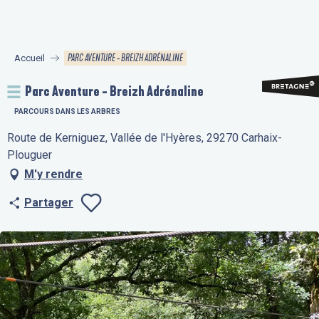
Aller
au
contenu
PARC AVENTURE - BREIZH ADRÉNALINE
Accueil
principal
Parc Aventure - Breizh Adrénaline
PARCOURS DANS LES ARBRES
Route de Kerniguez, Vallée de l'Hyères, 29270 Carhaix-
Plouguer
M'y rendre
Partager
Ajouter aux fav