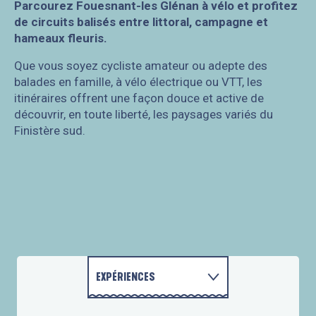
Parcourez Fouesnant-les Glénan à vélo et profitez
de circuits balisés entre littoral, campagne et
hameaux fleuris.
Que vous soyez cycliste amateur ou adepte des
balades en famille, à vélo électrique ou VTT, les
itinéraires offrent une façon douce et active de
découvrir, en toute liberté, les paysages variés du
Finistère sud.
Autour du Marais de Mousterlin
Beg-Meil côté campagne
Beg-Meil entre terre et mer
Beg-Meil et ses criques
Circuit n°15 - Le tour de Fouesnant
Circuit n°16 - Le Marais de Mousterlin
EXPÉRIENCES
Du Cap-Coz au centre-ville
La Pointe de Mousterlin