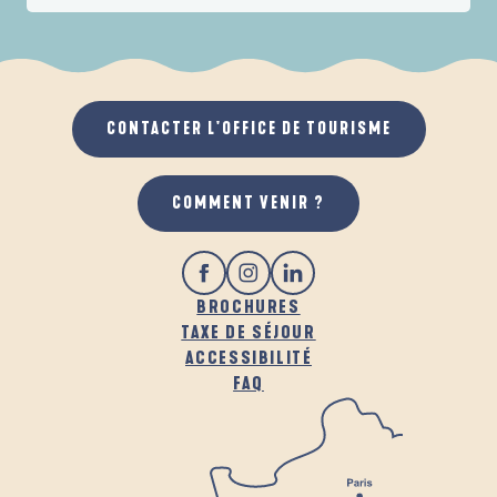
LA RIVIERA BRETONNE
ACTIVITÉS
Mousterlin et la Mer Blanche
Véloroute V5 - Riviera Bretonne
HÉBERGEMENTS
CONTACTER L'OFFICE DE TOURISME
GASTRONOMIE
COMMENT VENIR ?
BROCHURES
TAXE DE SÉJOUR
ACCESSIBILITÉ
FAQ