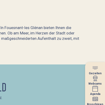
n Fouesnant-les Glénan bieten Ihnen die
önnen. Ob am Meer, im Herzen der Stadt oder
n maßgeschneiderten Aufenthalt zu zweit, mit
Gezeiten
Gezeiten
LD
Webcams
Webcams
Agenda
Agenda
l.
Broschüren
Broschüren