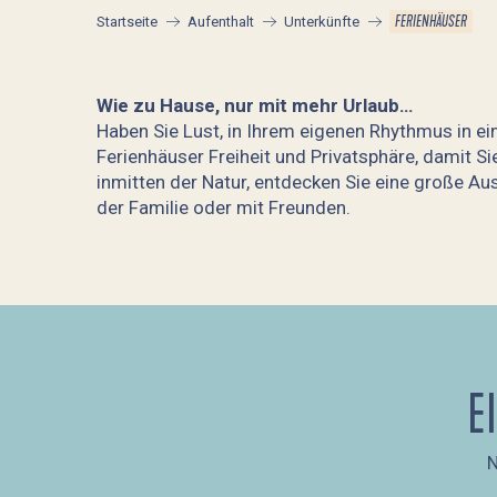
FERIENHÄUSER
Startseite
Aufenthalt
Unterkünfte
Wie zu Hause, nur mit mehr Urlaub…
Haben Sie Lust, in Ihrem eigenen Rhythmus in e
Ferienhäuser Freiheit und Privatsphäre, damit S
inmitten der Natur, entdecken Sie eine große A
der Familie oder mit Freunden.
Mme Marie-Hélène JAN "Le Vallon"
M. DIASCORN
Loft La Prairie
Les Cerisiers du Rouz
E
Maison Ty Beg-Meil
Mme Marie-Hélène JAN "Les Ecureuils"
Mme Loëtitia PERON - Villa Ar Mor Gwenn
N
Mme Antoinette HUBACHER