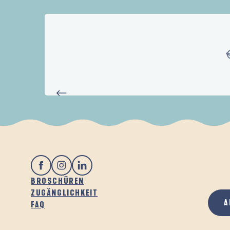
M. et Mme Bruno et Isabelle DE CHATELLUS
Mme Marylène PETIT-ETIENNE
ERFAH
M. Bernard JEGOUZO
Mme MIRAILLES
BROSCHÜREN
ZUGÄNGLICHKEIT
A
FAQ