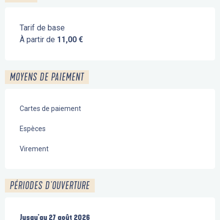
Tarif de base
À partir de
11,00 €
MOYENS DE PAIEMENT
Cartes de paiement
Espèces
Virement
PÉRIODES D'OUVERTURE
Du
Jusqu'au
6 juillet 2026
27 août 2026
au
27 août 2026