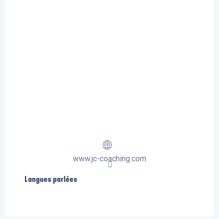
www.jc-coaching.com
Langues parlées
Langues parlées