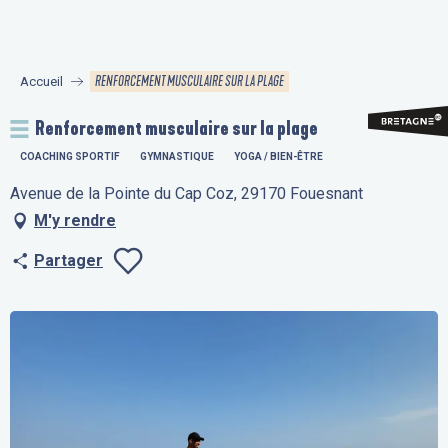
Aller
au
contenu
RENFORCEMENT MUSCULAIRE SUR LA PLAGE
Accueil
principal
Renforcement musculaire sur la plage
COACHING SPORTIF
GYMNASTIQUE
YOGA / BIEN-ÊTRE
Avenue de la Pointe du Cap Coz, 29170 Fouesnant
M'y rendre
Partager
Ajouter aux fav