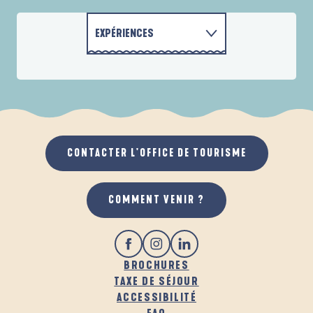
Bretagne Karting
La Piscine de Beg-Meil
Relais Thalasso Bénodet
EXPÉRIENCES
Bonobo Parc
Centre Aquatique les Balnéides
DÉCOUVRIR
ACTIVITÉS
City golf de Bénodet
Glaz Aventures
Adrénature Parc Aventure
HÉBERGEMENTS
Golf de Cornouaille
CONTACTER L'OFFICE DE TOURISME
GASTRONOMIE
COMMENT VENIR ?
BROCHURES
TAXE DE SÉJOUR
ACCESSIBILITÉ